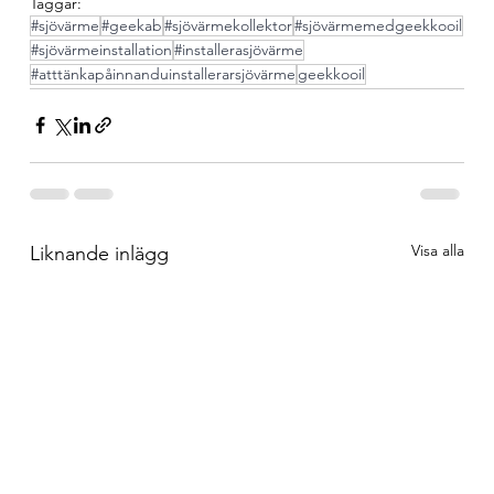
Taggar:
#sjövärme
#geekab
#sjövärmekollektor
#sjövärmemedgeekkooil
#sjövärmeinstallation
#installerasjövärme
#atttänkapåinnanduinstallerarsjövärme
geekkooil
Visa alla
Liknande inlägg