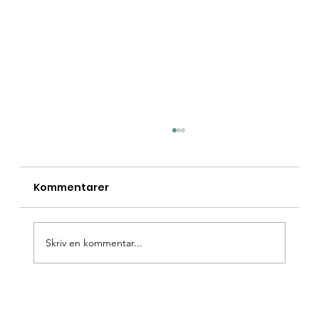
Kommentarer
Skriv en kommentar...
Träffa GEEKAB på Bomässan i
Eskilstuna 28-30 oktober 2022