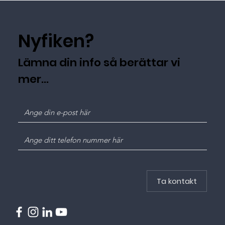
Nyfiken?
Lämna din info så berättar vi
mer...
Ta kontakt