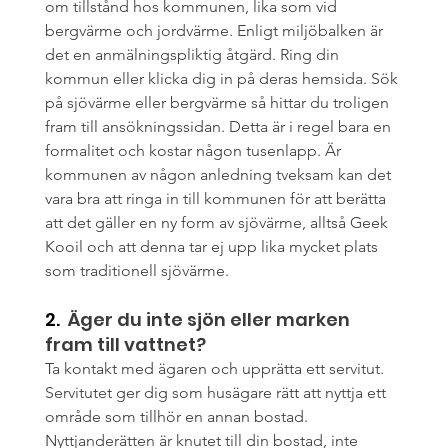
om tillstånd hos kommunen, lika som vid 
bergvärme och jordvärme. Enligt miljöbalken är 
det en anmälningspliktig åtgärd. Ring din 
kommun eller klicka dig in på deras hemsida. Sök 
på sjövärme eller bergvärme så hittar du troligen 
fram till ansökningssidan. Detta är i regel bara en 
formalitet och kostar någon tusenlapp. Är 
kommunen av någon anledning tveksam kan det 
vara bra att ringa in till kommunen för att berätta 
att det gäller en ny form av sjövärme, alltså Geek 
Kooil och att denna tar ej upp lika mycket plats 
som traditionell sjövärme.
2.  
Äger du inte sjön eller marken 
fram till vattnet? 
Ta kontakt med ägaren och upprätta ett servitut. 
Servitutet ger dig som husägare rätt att nyttja ett 
område som tillhör en annan bostad. 
Nyttjanderätten är knutet till din bostad, inte 