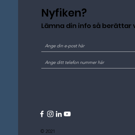
Nyfiken?
Lämna din info så berättar v
© 2021