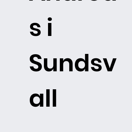
s i
Sundsv
all