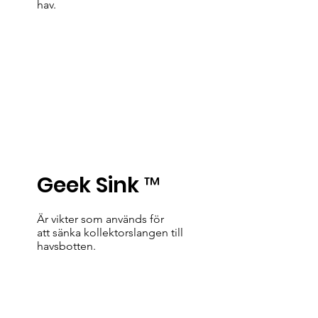
hav.
Läs mer
Geek Sink ™
Är vikter som används för
att sänka kollektorslangen till
havsbotten.
Läs mer