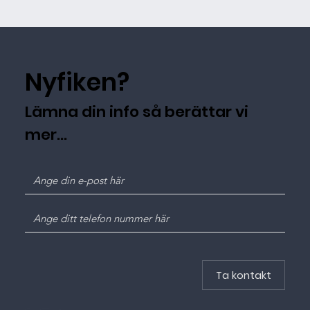
Nyfiken?
Lämna din info så berättar vi
mer...
Ta kontakt